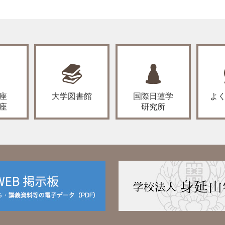
座
大学図書館
国際日蓮学
よ
座
研究所