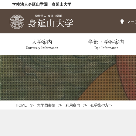
学校法人身延山学園 身延山大学
マッ
大学案内
学部・学科案内
University Information
Dpt. Information
在学生の方へ
HOME
大学図書館
利用案内