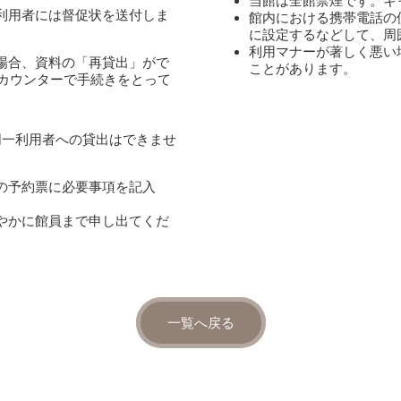
当館は全館禁煙です。キ
利用者には督促状を送付しま
館内における携帯電話の
に設定するなどして、周
利用マナーが著しく悪い
場合、資料の「再貸出」がで
ことがあります。
Fカウンターで手続きをとって
同一利用者への貸出はできませ
の予約票に必要事項を記入
やかに館員まで申し出てくだ
一覧へ戻る