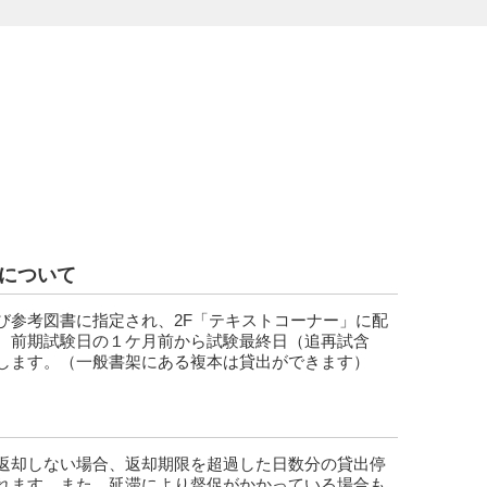
について
び参考図書に指定され、2F「テキストコーナー」に配
、前期試験日の１ケ月前から試験最終日（追再試含
します。（一般書架にある複本は貸出ができます）
返却しない場合、返却期限を超過した日数分の貸出停
れます。また、延滞により督促がかかっている場合も