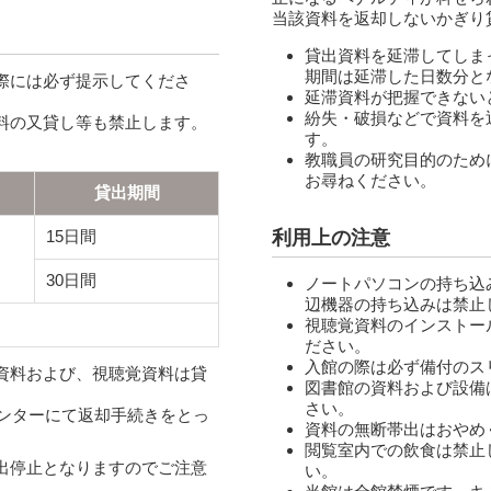
当該資料を返却しないかぎり
貸出資料を延滞してしま
期間は延滞した日数分と
際には必ず提示してくださ
延滞資料が把握できない
紛失・破損などで資料を
料の又貸し等も禁止します。
す。
教職員の研究目的のため
お尋ねください。
貸出期間
15日間
利用上の注意
30日間
ノートパソコンの持ち込
辺機器の持ち込みは禁止
視聴覚資料のインストー
ださい。
入館の際は必ず備付のス
資料および、視聴覚資料は貸
図書館の資料および設備
さい。
ウンターにて返却手続きをとっ
資料の無断帯出はおやめ
閲覧室内での飲食は禁止
出停止となりますのでご注意
い。