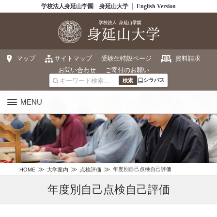
学校法人身延山学園 身延山大学
English Version
マップ
サイトマップ
受験生特設ページ
資料請求
お問い合わせ
ご寄付のお願い
シラバス
MENU
年度別自己点検自己評価
HOME
大学案内
点検評価
年度別自己点検自己評価