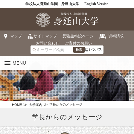
学校法人身延山学園 身延山大学
English Version
マップ
サイトマップ
受験生特設ページ
資料請求
お問い合わせ
ご寄付のお願い
シラバス
MENU
学長からのメッセージ
HOME
大学案内
学長からのメッセージ