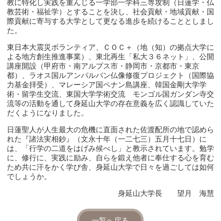
教に特化し実践を重んじる一学部一学科三専攻制（日蓮学・仏
教芸術・福祉学）とすることを決し、社会貢献・地域貢献・国
際貢献に寄与する大学として更なる進歩を続けることとしまし
た。
東日本大震災ボランティア、ＣＯＣ＋（地（知）の拠点大学に
よる地方創生推進事業）、東北再生「私大３６ネット」、公開
講座開設（甲府市・南アルプス市・静岡市・京都市・東京
都）、ラオス国ルアンパルバン仏像修復プロジェクト（国際協
力基金拝受）、マレーシア国ペナン島講座、韓国金剛大学学
術・留学生交流、東国大学学術交流 モンゴル国ガンダン寺交
流等の活動を通して身延山大学の存在意義を広く認識していた
だくようになりました。
日蓮聖人が人生最大の危機に直面された佐渡配所の地で認めら
れた『諸法実相鈔』（文永十年（一二七三）五月十七日）に
は、「行学の二道をはげみ候べし」と教示されています。勉学
に、修行に、実践に励み、自らを鍛え他者に奉仕する心を育む
ため共に汗をかく学び舎、身延山大学で日々を過ごしては如何
でしょうか。
身延山大学長 望月 海慧
一覧へ戻る