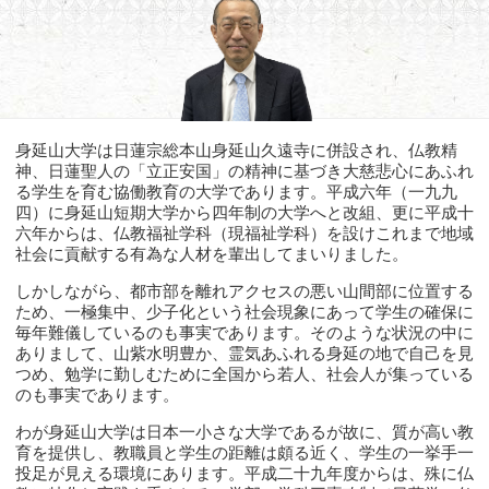
身延山大学は日蓮宗総本山身延山久遠寺に併設され、仏教精
神、日蓮聖人の「立正安国」の精神に基づき大慈悲心にあふれ
る学生を育む協働教育の大学であります。平成六年（一九九
四）に身延山短期大学から四年制の大学へと改組、更に平成十
六年からは、仏教福祉学科（現福祉学科）を設けこれまで地域
社会に貢献する有為な人材を輩出してまいりました。
しかしながら、都市部を離れアクセスの悪い山間部に位置する
ため、一極集中、少子化という社会現象にあって学生の確保に
毎年難儀しているのも事実であります。そのような状況の中に
ありまして、山紫水明豊か、霊気あふれる身延の地で自己を見
つめ、勉学に勤しむために全国から若人、社会人が集っている
のも事実であります。
わが身延山大学は日本一小さな大学であるが故に、質が高い教
育を提供し、教職員と学生の距離は頗る近く、学生の一挙手一
投足が見える環境にあります。平成二十九年度からは、殊に仏