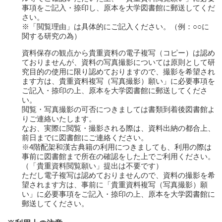
事項をご記入・捺印し、原本を大学図書館に郵送してくだ
さい。
※「閲覧理由」は具体的にご記入ください。（例：○○に
関する研究の為）
資料保存の観点から貴重資料の電子複写（コピー）は認め
ておりませんが、資料の写真撮影については原則として研
究目的の使用に限り認めておりますので、撮影を希望され
ます方は、貴重資料複写（写真撮影）願い」に必要事項を
ご記入・捺印の上、原本を大学図書館に郵送してくださ
い。
閲覧・写真撮影の可否につきましては書類到着後図書館よ
りご連絡いたします。
なお、実際に閲覧・撮影される際は、資料出納の都合上、
前日までに図書館にご連絡ください。
※4階配架和漢古典籍の利用につきましても、利用の際は
事前に図書館まで所在の確認をした上でご利用ください。
（「貴重資料閲覧願い」提出は不要です）
ただし電子複写は認めておりませんので、資料の撮影を希
望されます方は、事前に「貴重資料複写（写真撮影）願
い」に必要事項をご記入・捺印の上、原本を大学図書館に
郵送してください。