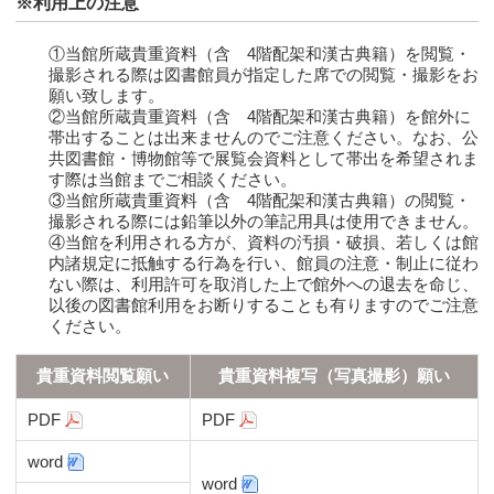
※利用上の注意
①当館所蔵貴重資料（含 4階配架和漢古典籍）を閲覧・
撮影される際は図書館員が指定した席での閲覧・撮影をお
願い致します。
②当館所蔵貴重資料（含 4階配架和漢古典籍）を館外に
帯出することは出来ませんのでご注意ください。なお、公
共図書館・博物館等で展覧会資料として帯出を希望されま
す際は当館までご相談ください。
③当館所蔵貴重資料（含 4階配架和漢古典籍）の閲覧・
撮影される際には鉛筆以外の筆記用具は使用できません。
④当館を利用される方が、資料の汚損・破損、若しくは館
内諸規定に抵触する行為を行い、館員の注意・制止に従わ
ない際は、利用許可を取消した上で館外への退去を命じ、
以後の図書館利用をお断りすることも有りますのでご注意
ください。
貴重資料閲覧願い
貴重資料複写（写真撮影）願い
PDF
PDF
word
word